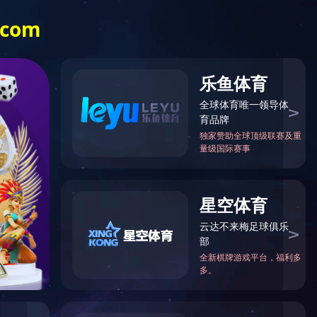
口_拼搏中国
星空体育·(StarSky Sports)官方网站
米兰体育
-开云(中国)一站式服务官方网站
星空官方端网站登录入口-星
xi(中国)
B体育-B体育亚洲官方网站-BSPORT
乐鱼官方网页