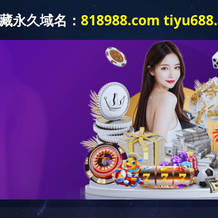
乐鱼网页版-乐鱼(中国)
拼搏官网入
关于我们
产品
线上平台-米兰体育(中国)
开云体育
空(中国)
爱游戏网页版-爱游戏aiyou